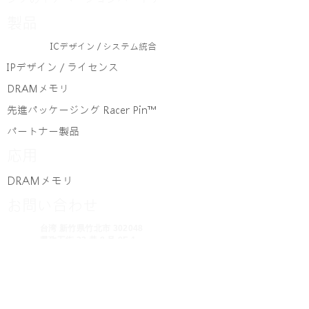
製品
ICデザイン / システム統合
IPデザイン / ライセンス
DRAMメモリ
先進パッケージング Racer Pin™
パートナー製品
応用
DRAMメモリ
お問い合わせ
台湾 新竹県竹北市 302048
県政五街 32 巷 8 号 9F-1
先進パッケージング Racer Pin™
署名パッドディスプレイ
ドッキングモニター