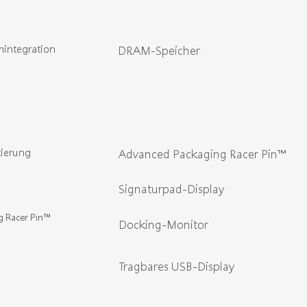
mintegration
DRAM-Speicher
zierung
Advanced Packaging Racer Pin™
Signaturpad-Display
g Racer Pin™
Docking-Monitor
Tragbares USB-Display