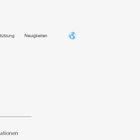
Deutsch
日本語
简体
繁體
EN
stützung
Neuigkeiten
ationen