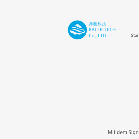
奔馳科技
RACER-TECH
Co., LTD
Star
Mit dem Sign