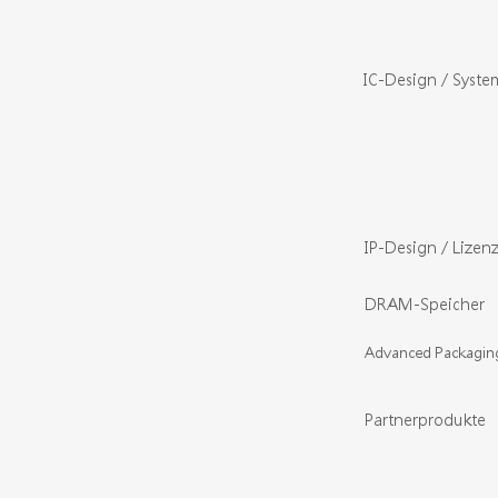
IC-Design / Syste
RACER TECH — Ihr
Innovationspartner für
Halbleiterdesign und Advanced
Packaging.
IP-Design / Lizen
DRAM-Speicher
Advanced Packagin
Partnerprodukte