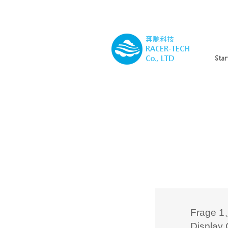
奔馳科技
RACER-TECH
Co., LTD
Star
Frage 1
Display 