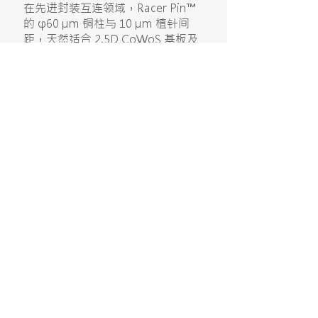
在先进封装互连领域，Racer Pin™
的 φ60 µm 铜柱与 10 µm 植针间
距，天然适合 2.5D CoWoS 基板及
3D SoIC 封装的芯片间互连，特别
适用于 HBM + AI Logic Die 的高功
率密度堆叠封装及 Chiplet 多芯片互
连需求。
查看产品 →
RACER TECH